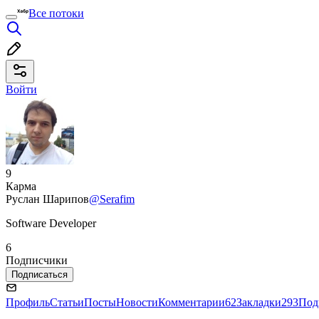
Все потоки
Войти
9
Карма
Руслан Шарипов
@Serafim
Software Developer
6
Подписчики
Подписаться
Профиль
Статьи
Посты
Новости
Комментарии
62
Закладки
293
Под