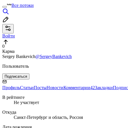
Все потоки
Войти
0
Карма
Sergey Bankevich
@SergeyBankevich
Пользователь
Подписаться
Профиль
Статьи
Посты
Новости
Комментарии
42
Закладки
Подпис
В рейтинге
Не участвует
Откуда
Санкт-Петербург и область, Россия
Дата рождения