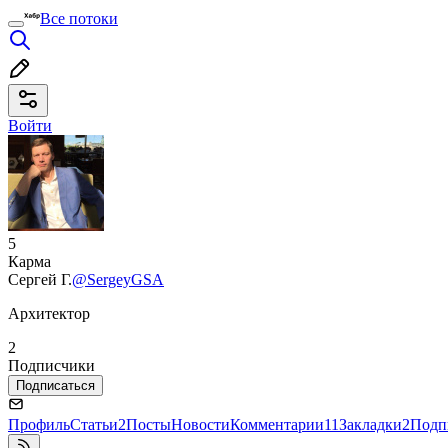
Все потоки
Войти
5
Карма
Сергей Г.
@SergeyGSA
Архитектор
2
Подписчики
Подписаться
Профиль
Статьи
2
Посты
Новости
Комментарии
11
Закладки
2
Подп