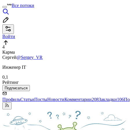
Все потоки
Войти
4
Карма
Сергей
@Sergey_VR
Инженер IT
0,1
Рейтинг
Подписаться
Профиль
Статьи
Посты
Новости
Комментарии
208
Закладки
106
По