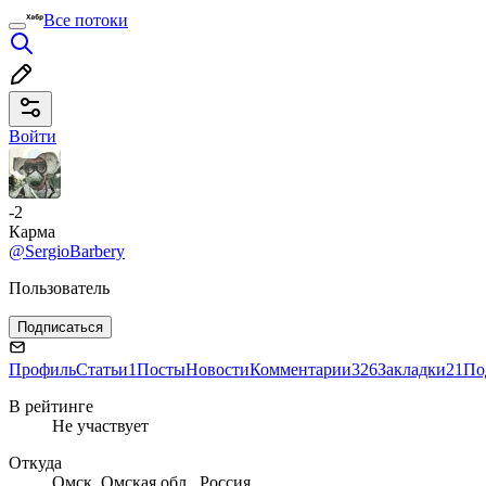
Все потоки
Войти
-2
Карма
@SergioBarbery
Пользователь
Подписаться
Профиль
Статьи
1
Посты
Новости
Комментарии
326
Закладки
21
По
В рейтинге
Не участвует
Откуда
Омск, Омская обл., Россия