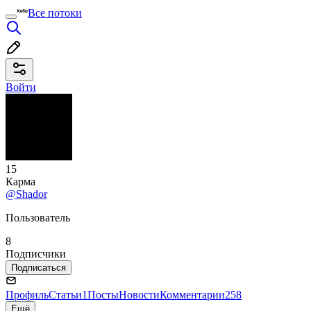
Все потоки
Войти
15
Карма
@Shador
Пользователь
8
Подписчики
Подписаться
Профиль
Статьи
1
Посты
Новости
Комментарии
258
Ещё