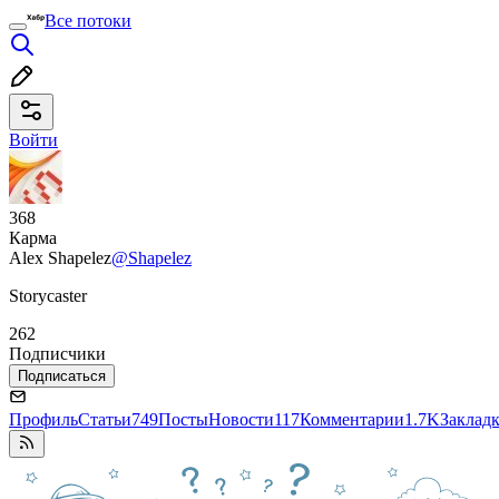
Все потоки
Войти
368
Карма
Alex Shapelez
@Shapelez
Storycaster
262
Подписчики
Подписаться
Профиль
Статьи
749
Посты
Новости
117
Комментарии
1.7K
Заклад