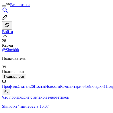
Все потоки
Войти
28
Карма
@Shmidtk
Пользователь
39
Подписчики
Подписаться
Профиль
Статьи
26
Посты
Новости
Комментарии
45
Закладки
1
Под
Что происходит с зеленой энергетикой
Shmidtk
24 мая 2022 в 10:07