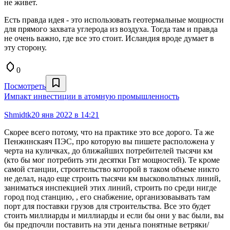
не живет.
Есть правда идея - это использовать геотермальные мощности
для прямого захвата углерода из воздуха. Тогда там и правда
не очень важно, где все это стоит. Исландия вроде думает в
эту сторону.
0
Посмотреть
Импакт инвестиции в атомную промышленность
Shmidtk
20 янв 2022 в 14:21
Скорее всего потому, что на практике это все дорого. Та же
Пенжинскаяч ПЭС, про которую вы пишете расположена у
черта на куличках, до ближайших потребителей тысячи км
(кто бы мог потребить эти десятки Гвт мощностей). Те кроме
самой станции, строительство которой в таком объеме никто
не делал, надо еще строить тысячи км высковольтных линий,
заниматься инспекцией этих линий, строить по среди нигде
город под станцию, , его снабжение, организоваывать там
порт для поставки грузов для строительства. Все это будет
стоить миллиарды и миллиарды и если бы они у вас были, вы
бы предпочли поставить на эти деньга понятные ветряки/