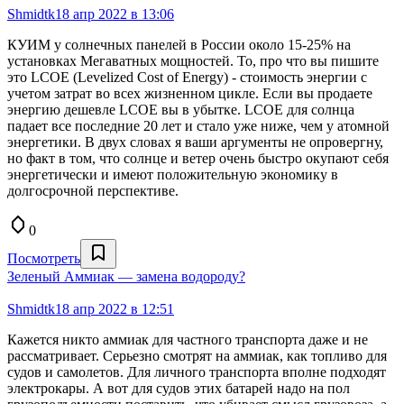
Shmidtk
18 апр 2022 в 13:06
КУИМ у солнечных панелей в России около 15-25% на
установках Мегаватных мощностей. То, про что вы пишите
это LCOE (Levelized Cost of Energy) - стоимость энергии с
учетом затрат во всех жизненном цикле. Если вы продаете
энергию дешевле LCOE вы в убытке. LCOE для солнца
падает все последние 20 лет и стало уже ниже, чем у атомной
энергетики. В двух словах я ваши аргументы не опровергну,
но факт в том, что солнце и ветер очень быстро окупают себя
энергетически и имеют положительную экономику в
долгосрочной перспективе.
0
Посмотреть
Зеленый Аммиак — замена водороду?
Shmidtk
18 апр 2022 в 12:51
Кажется никто аммиак для частного транспорта даже и не
рассматривает. Серьезно смотрят на аммиак, как топливо для
судов и самолетов. Для личного транспорта вполне подходят
электрокары. А вот для судов этих батарей надо на пол