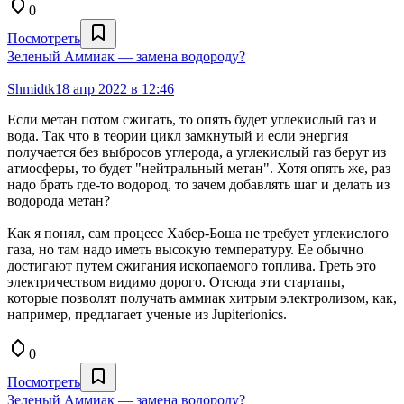
0
Посмотреть
Зеленый Аммиак — замена водороду?
Shmidtk
18 апр 2022 в 12:46
Если метан потом сжигать, то опять будет углекислый газ и
вода. Так что в теории цикл замкнутый и если энергия
получается без выбросов углерода, а углекислый газ берут из
атмосферы, то будет "нейтральный метан". Хотя опять же, раз
надо брать где-то водород, то зачем добавлять шаг и делать из
водорода метан?
Как я понял, сам процесс Хабер-Боша не требует углекислого
газа, но там надо иметь высокую температуру. Ее обычно
достигают путем сжигания ископаемого топлива. Греть это
электричеством видимо дорого. Отсюда эти стартапы,
которые позволят получать аммиак хитрым электролизом, как,
например, предлагает ученые из Jupiterionics.
0
Посмотреть
Зеленый Аммиак — замена водороду?