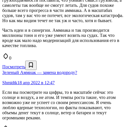
грузоподъемности поставить, что убивает смысл грузовоза, а
самолеты так вообще не смогут летать. Для судов похоже
больше всего прогресса в части аммиака. А в масштабах
судов, там у вас что не потечет, все экологическая катастрофа.
Но как мы видим течет не так уж и часто, хотя и бывает.
Часть идеи и в синергии. Аммиака и так производится
миллионы тонн и его уже умеют возить на судах. Так что
вроде как мало надо модернизаций для использования его в
качестве топлива.
0
Посмотреть
Зеленый Аммиак — замена водороду?
Shmidtk
18 апр 2022 в 12:47
Если вы посмотрите на цифры, то в масштабе сейчас это
солнце и воздух, а не атом. И темпы роста такие, что атом
возможно уже не успеет со своим ренессансом. Я очень
люблю ядерные технологии, но факты показывают, что
объемы денег текут в солнце, ветер и батареи и текут
огромными реками.