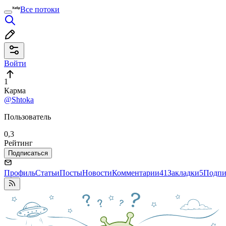
Все потоки
Войти
1
Карма
@Shtoka
Пользователь
0,3
Рейтинг
Подписаться
Профиль
Статьи
Посты
Новости
Комментарии
41
Закладки
5
Подпи