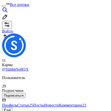
Все потоки
Войти
11
Карма
@SimbirSoftQA
Пользователь
29
Подписчики
Подписаться
Профиль
Статьи
25
Посты
Новости
Комментарии
23
Ещё