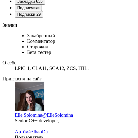
Закладки
635
Подписчики
Подписки
29
Значки
Захабренный
Комментатор
Старожил
Бета-тестер
О себе
LPIC-1, CLA11, SCA12, ZCS, ITIL.
Пригласил на сайт
Elle Solomina
@ElleSolomina
Senior C++ developer,
Артём
@JhaoDa
Пользователь