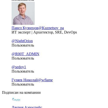
Павел Кузнецов
@Kuznetsov_pa
ИТ эксперт | Архитектор, SRE, DevOps
@NightOrion
Пользователь
@R00T_ADMIN
Пользователь
@sedoy1
Пользователь
Гуляев Николай
@wflame
Пользователь
Подписан на компании
Даурия Аэроспейс