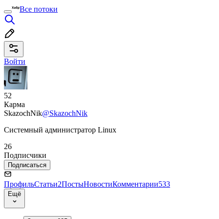
Все потоки
Войти
52
Карма
SkazochNik
@SkazochNik
Системный администратор Linux
26
Подписчики
Подписаться
Профиль
Статьи
2
Посты
Новости
Комментарии
533
Ещё