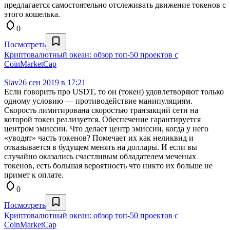
предлагается самостоятельно отслеживать движение токенов с
этого кошелька.
0
Посмотреть
Криптовалютный океан: обзор топ-50 проектов с
CoinMarketCap
Slav2
6 сен 2019 в 17:21
Если говорить про USDT, то он (токен) удовлетворяют только
одному условию — противодействие манипуляциям.
Скорость лимитирована скоростью транзакций сети на
которой токен реализуется. Обеспечение гарантируется
центром эмиссии. Что делает центр эмиссии, когда у него
«уводят» часть токенов? Помечает их как неликвид и
отказывается в будущем менять на доллары. И если вы
случайно оказались счастливым обладателем меченых
токенов, есть большая вероятность что никто их больше не
примет к оплате.
0
Посмотреть
Криптовалютный океан: обзор топ-50 проектов с
CoinMarketCap