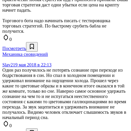
торговая стратегия даст одни убытки если цена на крипту
начнет падать.
Торгового бота надо начинать писать с тестировщика
торговых стратегий. По быстрому срубить бабла не
получится.
0
Посмотреть
Механика сновидений
Slav2
19 мая 2018 в 22:13
Один раз получилось не потерять сознание при переходе из
бодрствования в сон. Но спал в холодном помещении и
удерживал внимание на ощущении холода. Прошел через
какие то цветовые образы и в конечном итоге оказался в той
же комнате, только во сне. Наверно самое основное удержать
сознание на чем то и не испугаться неестественного
состояния с какими то цветовыми галлюцинациями во время
перехода. За звук зацепиться и удерживать внимание не
получалось. Видимо человек отключает слышимость звуков в
начальный период сна.
0