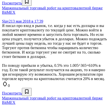
Посмотреть
Маржинальный торговый робот на криптовалютной бирже
BitMEX
Slav2
13 мая 2018 в 17:39
Я писал про вход в рынок, т.е. когда у вас есть доллары и вы
покупаете криптовалюту по текущей цене. Можно войти в
любой момент времени и запустить бота торговать. Но если
цена упадет, получится убыток в долларах. Можно подождать
лучшей цены пару недель, но тогда у нас не будет и торгов.
Торгуют против биткоина чтобы наращивать количество
биткоинов. И когда торгуют уже не смотрят на то, сколько
стоит биткоин в долларах.
По поводу прибыли и убытка, 0.5% это 1.005^365=610% в
год. Если такой результат получается на акциях, то я наверно
зря игнорирую эту возможность. Хорошим результатом при
торговле вручную на криптовалютах считается 20% в месяц.
0
Посмотреть
Маржинальный торговый робот на криптовалютной бирже
BitMEX