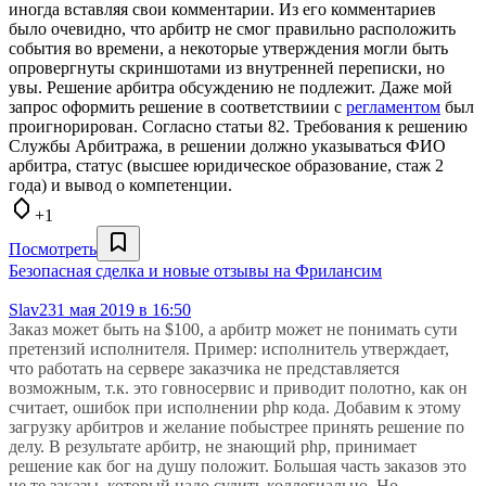
иногда вставляя свои комментарии. Из его комментариев
было очевидно, что арбитр не смог правильно расположить
события во времени, а некоторые утверждения могли быть
опровергнуты скриншотами из внутренней переписки, но
увы. Решение арбитра обсуждению не подлежит. Даже мой
запрос оформить решение в соответствиии с
регламентом
был
проигнорирован. Согласно статьи 82. Требования к решению
Службы Арбитража, в решении должно указываться ФИО
арбитра, статус (высшее юридическое образование, стаж 2
года) и вывод о компетенции.
+1
Посмотреть
Безопасная сделка и новые отзывы на Фрилансим
Slav2
31 мая 2019 в 16:50
Заказ может быть на $100, а арбитр может не понимать сути
претензий исполнителя. Пример: исполнитель утверждает,
что работать на сервере заказчика не представляется
возможным, т.к. это говносервис и приводит полотно, как он
считает, ошибок при исполнении php кода. Добавим к этому
загрузку арбитров и желание побыстрее принять решение по
делу. В результате арбитр, не знающий php, принимает
решение как бог на душу положит. Большая часть заказов это
не те заказы, который надо судить коллегиально. Но