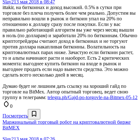
Slav2
13 мая 2018 в 08:47
ittakir, на биткоинах и доход высокий. 0.5% в сутки при
торговле без плеча получить более чем реально. Допустим вы
неправильно вошли в рынок и биткоин упал на 20% по
отношению к доллару сразу после покупки. Если у вас
правильно работающий алгоритм вы уже через месяц вышли
в ноль (по долларам) и заработали 20% по биткоинам. Обычно
криптотрейдеры считают доход в биткоинах и не торгуют
против доллара накапливая биткоины. Волатильность на
криптовалютных парах ниже. Зачастую если биткоин растет,
то и альты начинают расти и наоборот. Есть 2 критических
момента: выгоднее купить биткоин на входе в рынок и
выгоднее продать если надо вывести средства. Это можно
сделать всего несколько дней в месяц.
Думаю будет не лишним дать ссылку на хороший гайд по
торговле на BitMex. Автор опытный торговец, ведет свою
группу в телеграмм:
telegra.ph/Gajd-po-torgovle-na-Bitmex-05-12
0
Посмотреть
Маржинальный торговый робот на криптовалютной бирже
BitMEX
Slav2
13 мая 2018 в 07:26