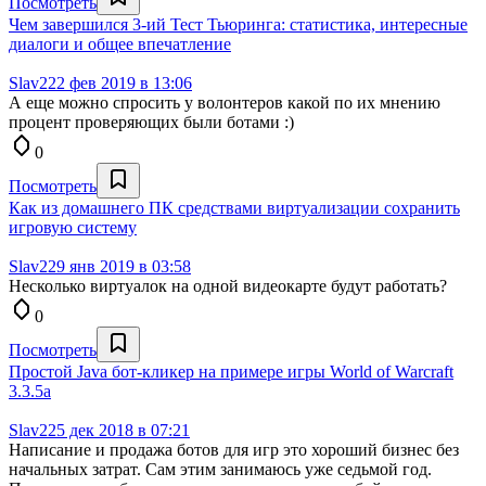
Посмотреть
Чем завершился 3-ий Тест Тьюринга: статистика, интересные
диалоги и общее впечатление
Slav2
22 фев 2019 в 13:06
А еще можно спросить у волонтеров какой по их мнению
процент проверяющих были ботами :)
0
Посмотреть
Как из домашнего ПК средствами виртуализации сохранить
игровую систему
Slav2
29 янв 2019 в 03:58
Несколько виртуалок на одной видеокарте будут работать?
0
Посмотреть
Простой Java бот-кликер на примере игры World of Warcraft
3.3.5a
Slav2
25 дек 2018 в 07:21
Написание и продажа ботов для игр это хороший бизнес без
начальных затрат. Сам этим занимаюсь уже седьмой год.