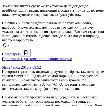
Заказ исполнится сразу же как только цена дойдет до
needPrice. Если график падающий продавать придется по цене
ниже чем купили и следовательно будет убыток.
На bitmex и hitbtc создатель заказа не платит комиссию,
наоборот биржи возмещают процент от сделки, поэтому
можно сказать что комиссия отрицательная. Вот там стратегии
типа «давай быстрей» с депозитом до $100 могут и вправду
что то и заработать
0
Посмотреть
Простой бот для торговли на криптобирже
Slav2
4 июл 2018 в 09:52
Историю торгов как индикатор лучше не брать, т.к. некоторые
сделки могут принадлежать самой бирже, а она торгует без
комиссии. Биржи часто занимаются арбитражем, т.е.
выполняют сделки типа A->B->C->A повторить которые
невозможно, т.к. весь профит съедает комиссия.
По моему опыту профит бота надо усреднять за несколько
месяцев работы, т.к. если пошел восходяший тренд, то
практически любая стратегия будет приносить прибыль. Ваша