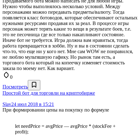
Продаваемого бота можно написать не для любой игры.
Нужно чтобы выполнялось несколько условий. Между
персонажами можно передавать предметы/валюту. Тогда
появляется класс ботоводов, которые обеспечивают остальных
нужными ресурсами продавая их за реал. В процессе игры
персонаж может терять какие то вещи в результате боев, т.е.
это не песочница где все только накапливают состояние.
Иначе бот не требуется. Игра должна вам нравиться, тогда
работа превращается в хобби. Ну и вы в состоянии сделать
что-то, что еще ни у кого нет. Мне сам WOW не понравился,
не люблю мультяшную гафику. Но рынок там есть, а
торгового бота который на копеечку изменяет стоимость
заказа по моему нет. Как вариант.
0
Посмотреть
Простой бот для торговли на криптобирже
Slav2
4 июл 2018 в 15:21
При формировании цены на покупку по формуле
let needPrice = avgPrice — avgPrice * (stockFee +
profit);