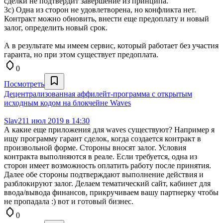
сделки не подтвердит завершение из принципа.
3с) Одна из сторон не удовлетворена, но конфликта нет.
Контракт можно обновить, внести еще предоплату и новый
залог, определить новый срок.
А в результате мы имеем сервис, который работает без участия
гаранта, но при этом существует предоплата.
0
Посмотреть
Децентрализованная аффилейт-программа с открытым
исходным кодом на блокчейне Waves
Slav2
11 июл 2019 в 14:30
А какие еще приложения для waves существуют? Например я
ищу программу гарант сделок, когда создается контракт в
произвольной форме. Стороны вносят залог. Условия
контракта выполняются в реале. Если требуется, одна из
сторон имеет возможность оплатить работу после принятия.
Далее обе стороны подтверждают выполнение действия и
разблокируют залог. Делаем тематический сайт, кабинет для
ввода/вывода финансов, прикручиваем вашу партнерку чтобы
не пропадала :) вот и готовый бизнес.
0