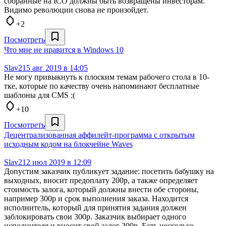
собранные на ICO должны быть возвращены инвесторам.
Видимо революции снова не произойдет.
+2
Посмотреть
Что мне не нравится в Windows 10
Slav2
15 авг 2019 в 14:05
Не могу привыкнуть к плоским темам рабочего стола в 10-
тке, которые по качеству очень напоминают бесплатные
шаблоны для CMS :(
+10
Посмотреть
Децентрализованная аффилейт-программа с открытым
исходным кодом на блокчейне Waves
Slav2
12 июл 2019 в 12:09
Допустим заказчик публикует задание: посетить бабушку на
выходных, вносит предоплату 200р, а также определяет
стоимость залога, который должны внести обе стороны,
например 300р и срок выполнения заказа. Находится
исполнитель, который для принятия задания должен
заблокировать свои 300р. Заказчик выбирает одного
исполнителя и вносит свой залог 300р. Есть несколько