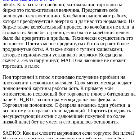
nikolz: Как раз таки наоборот, матожидание торговли на
бирже это положительная величина. Представьте себе
волновую электростанцию. Колебания выполняют работу,
которая преобразуется в энергию и для нас это нормально. На
бирже также колебательный процесс, но колебания не волн, а
стоимости. Было бы странно, если бы эти колебания нельзя
было бы превратить в прибыль. Технически осуществить это
не просто. Против менее продвинутых ботов играют более
продвинутые боты. А также люди с тугими кошельками,
которые периодически устраивают встряску. Когда цена
скачет 2-3% за пару минут, MACD на часовике не сможет
торговать в плюс.
Под торговлей в плюс я понимаю получение прибыли на
протяжении нескольких месяцев. Срок менее месяца не дает
полноценной картины работы бота. К примеру мой
относительно несложный бот торговал в плюс в биткоинах на
паре ETH_BTC за полтора месяца до начала февраля.
Торговал на полониксе. С февраля начались одни убытки, а
все потому что график стал падающий. Шортить (продавать
несуществующий актив с дальнейшей покупкой по более
низкой цене) бот не умеет и его пришлось остановить.
SADKO: Как вы словите маржинкол если торгуете без плеча?
На крипте торговаться с плечем и не требуется, там и без