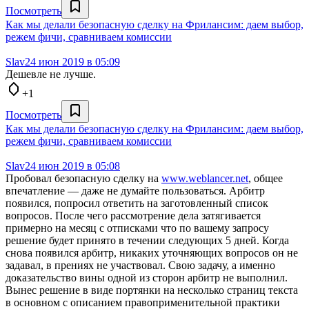
Посмотреть
Как мы делали безопасную сделку на Фрилансим: даем выбор,
режем фичи, сравниваем комиссии
Slav2
4 июн 2019 в 05:09
Дешевле не лучше.
+1
Посмотреть
Как мы делали безопасную сделку на Фрилансим: даем выбор,
режем фичи, сравниваем комиссии
Slav2
4 июн 2019 в 05:08
Пробовал безопасную сделку на
www.weblancer.net
, общее
впечатление — даже не думайте пользоваться. Арбитр
появился, попросил ответить на заготовленный список
вопросов. После чего рассмотрение дела затягивается
примерно на месяц с отписками что по вашему запросу
решение будет принято в течении следующих 5 дней. Когда
снова появился арбитр, никаких уточняющих вопросов он не
задавал, в прениях не участвовал. Свою задачу, а именно
доказательство вины одной из сторон арбитр не выполнил.
Вынес решение в виде портянки на несколько страниц текста
в основном с описанием правоприменительной практики