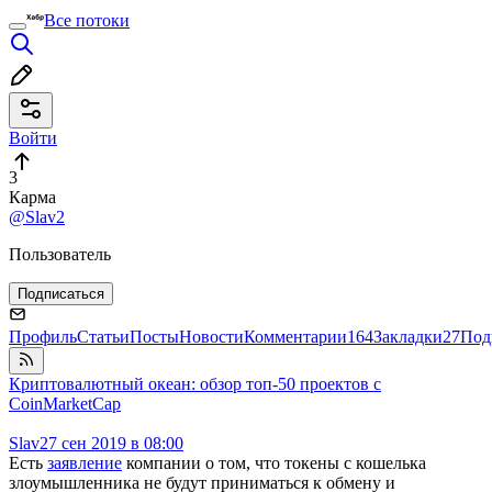
Все потоки
Войти
3
Карма
@Slav2
Пользователь
Подписаться
Профиль
Статьи
Посты
Новости
Комментарии
164
Закладки
27
Под
Криптовалютный океан: обзор топ-50 проектов с
CoinMarketCap
Slav2
7 сен 2019 в 08:00
Есть
заявление
компании о том, что токены с кошелька
злоумышленника не будут приниматься к обмену и