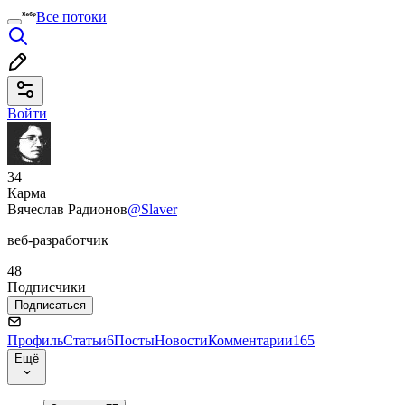
Все потоки
Войти
34
Карма
Вячеслав Радионов
@Slaver
веб-разработчик
48
Подписчики
Подписаться
Профиль
Статьи
6
Посты
Новости
Комментарии
165
Ещё