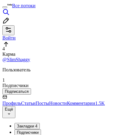
Все потоки
Войти
4
Карма
@SlimShaggy
Пользователь
1
Подписчики
Подписаться
Профиль
Статьи
Посты
Новости
Комментарии
1.5K
Ещё
Закладки
4
Подписчики