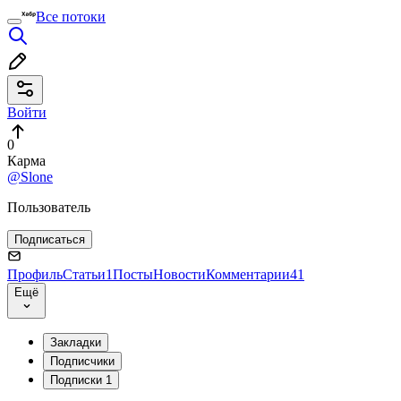
Все потоки
Войти
0
Карма
@Slone
Пользователь
Подписаться
Профиль
Статьи
1
Посты
Новости
Комментарии
41
Ещё
Закладки
Подписчики
Подписки
1