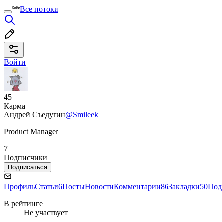
Все потоки
Войти
45
Карма
Андрей Съедугин
@Smileek
Product Manager
7
Подписчики
Подписаться
Профиль
Статьи
6
Посты
Новости
Комментарии
86
Закладки
50
Под
В рейтинге
Не участвует