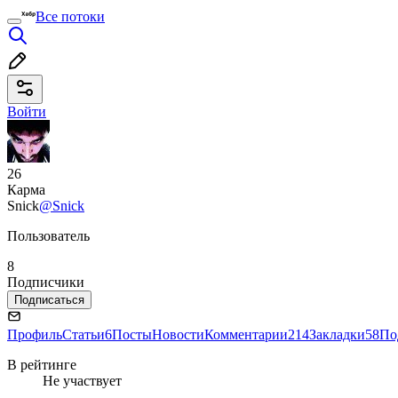
Все потоки
Войти
26
Карма
Snick
@Snick
Пользователь
8
Подписчики
Подписаться
Профиль
Статьи
6
Посты
Новости
Комментарии
214
Закладки
58
По
В рейтинге
Не участвует