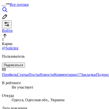
Все потоки
Войти
1
Карма
@Solicitor
Пользователь
Подписаться
Профиль
Статьи
Посты
Новости
Комментарии
17
Закладки
Подпис
В рейтинге
Не участвует
Откуда
Одесса, Одесская обл., Украина
Дата рождения