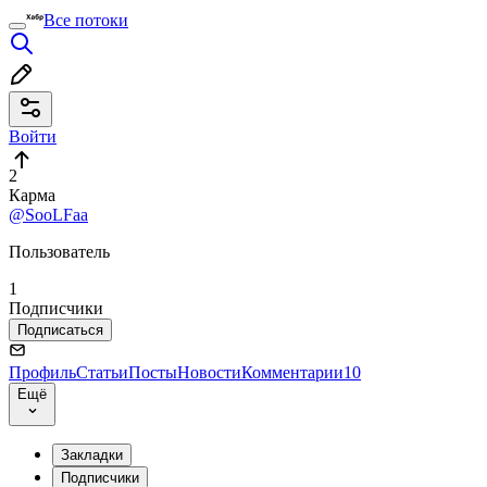
Все потоки
Войти
2
Карма
@SooLFaa
Пользователь
1
Подписчики
Подписаться
Профиль
Статьи
Посты
Новости
Комментарии
10
Ещё
Закладки
Подписчики