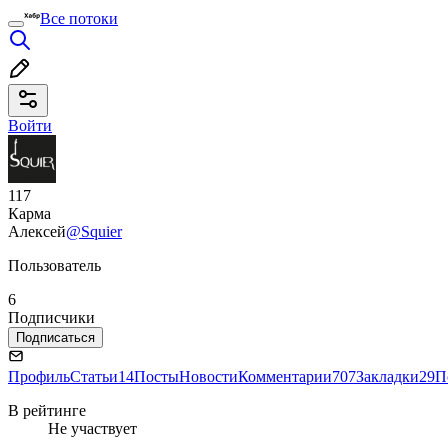
Все потоки
Войти
117
Карма
Алексей
@Squier
Пользователь
6
Подписчики
Подписаться
Профиль
Статьи
14
Посты
Новости
Комментарии
707
Закладки
29
П
В рейтинге
Не участвует