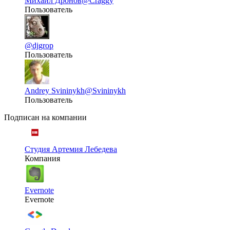
Михаил Дронов
@Craggy
Пользователь
@djgrop
Пользователь
Andrey Svininykh
@Svininykh
Пользователь
Подписан на компании
Студия Артемия Лебедева
Компания
Evernote
Evernote