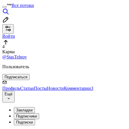
Все потоки
Войти
4
Карма
@StasTelnov
Пользователь
Подписаться
Профиль
Статьи
Посты
Новости
Комментарии
3
Ещё
Закладки
Подписчики
Подписки