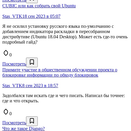
CUBIC или как собрать свой Ubuntu
Stas_VTK
18 сен 2023 в 05:07
Я не осилил установку русского языка по-умолчанию с
добавлением индикатора раскладки в пересобранном
дистрибутиве (Ubuntu 18.04 Desktop). Может есть где-то очень
подробный гайд?
0
Посмотреть
Примите участие в общественном обсуждении проекта о
блокировке информации по обходу блокировок
Stas_VTK
8 сен 2023 в 18:57
Задолбался там искать где и чего писать. Написал бы точнее:
где и что открыть.
0
Посмотреть
Что же такое Django?