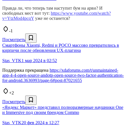
Правда ли, что теперь там наступит бум на арви? И
свободных мест вот тут:
https://www.youtube.com/watch?
v=YtzMod4pcqY
уже не останется?
-1
Посмотреть
Смартфоны Xiaomi, Redmi и POCO массово превратились в
кирпичи после обновления UX-плагина
Stas_VTK
1 мар 2024 в 02:52
Поддержка прекращена
https://xdaforums.com/t/unmaintained-
app-4-4-open-source-andotp-open-source-two-factor-authentication-
for-android.3636993/page-6#post-87021655
+2
Посмотреть
«Яндекс Маркет» представил полноразмерные наушники One
и Immersive под своим брендом Commo
Stas_VTK
20 фев 2024 в 12:27