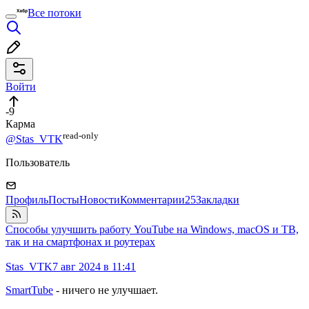
Все потоки
Войти
-9
Карма
read⁠-⁠only
@Stas_VTK
Пользователь
Профиль
Посты
Новости
Комментарии
25
Закладки
Способы улучшить работу YouTube на Windows, macOS и ТВ,
так и на смартфонах и роутерах
Stas_VTK
7 авг 2024 в 11:41
SmartTube
- ничего не улучшает.