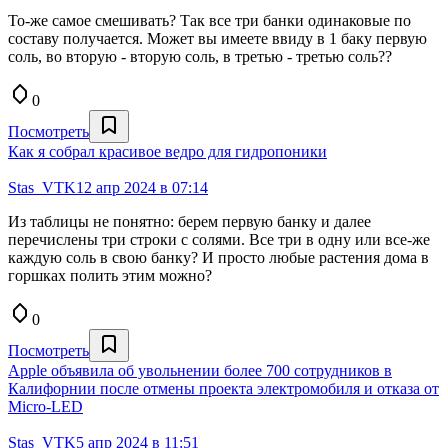
То-же самое смешивать? Так все три банки одинаковые по
составу получается. Может вы имеете ввиду в 1 баку первую
соль, во вторую - вторую соль, в третью - третью соль??
0
Посмотреть
Как я собрал красивое ведро для гидропоники
Stas_VTK
12 апр 2024 в 07:14
Из таблицы не понятно: берем первую банку и далее
перечислены три строки с солями. Все три в одну или все-же
каждую соль в свою банку? И просто любые растения дома в
горшках полить этим можно?
0
Посмотреть
Apple объявила об увольнении более 700 сотрудников в
Калифорнии после отмены проекта электромобиля и отказа от
Micro-LED
Stas_VTK
5 апр 2024 в 11:51