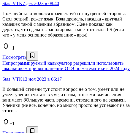
Stas_VTK
7 дек 2023 в 08:40
Пожалуйста: откололся краешек зуба с внутренней стороны.
Скол острый, режет язык. Взял дремель, насадка - круглый
камешек такой с мелким абразивом. Жене показал как
держать, что сделать - заполировала мне этот скол. PS (если
что - у меня основное образование - врач)
+1
Посмотреть
Непрограммируемый калькулятор разрешили использовать
школьникам при выполнении ОГЭ по математике в 2024 году
Stas_VTK
13 ноя 2023 в 06:17
В большей степени тут стоит вопрос не о том, умеет или не
умеет ученик считать в уме, а о том, что сами вычисления
занимают бОльшую часть времени, отведенного на экзамен.
Ученики (не все, конечно, но много) просто не успевают из-за
этого...
+1
Посмотреть