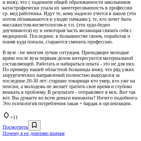
и вижу, что с падением общей образованности школьников
катастрофически упала их заинтересованность в профессии
ср. мед работника. Идут те, кому надоело учится в школе (эти
потом обламываются и уходят пачками:), те, кто хочет быть
массажистом-косметологом-и т.п. (эти худо-бедно
доучиваются) ну и некоторая часть желающая связать себя с
медициной. Последние, в большинстве своем, поработав и
поняв куда попали, стараются сменить профессию.
В вузе - не многим лучше ситуация. Приходящие молодые
врачи после вуза первым делом интересуются материальной
составляющей. Работать и набираться опыта - это не для них.
По примеру нашей областной больницы вижу, что ряд узких
хирургических направлений полностью выродился за
последние 20-30 лет: старшие товарищи кто умер, кто уже на
пенсии, а молодежь не желает тратить свое время и глубоко
вникать в проблему. В результате - отправляют в мск. Вот так
вот. Вы думаете во всем деньги виноваты? Ничего подобного.
Это психология потребления такая + бардак в организации.
+11
Посмотреть
Почему я не доверяю врачам