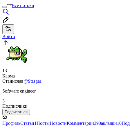
Все потоки
Войти
13
Карма
Станислав
@Stasgar
Software engineer
3
Подписчики
Подписаться
Профиль
Статьи
1
Посты
Новости
Комментарии
39
Закладки
10
Под