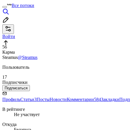
Все потоки
Войти
56
Карма
Steamus
@Steamus
Пользователь
17
Подписчики
Подписаться
Профиль
Статьи
3
Посты
Новости
Комментарии
584
Закладки
Подп
В рейтинге
Не участвует
Откуда
Беларусь