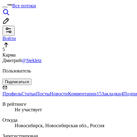
Все потоки
Войти
5
Карма
Дмитрий
@Stekletz
Пользователь
Подписаться
Профиль
Статьи
Посты
Новости
Комментарии
15
Закладки
4
Подпи
В рейтинге
Не участвует
Откуда
Новосибирск, Новосибирская обл., Россия
Зарегистрирован