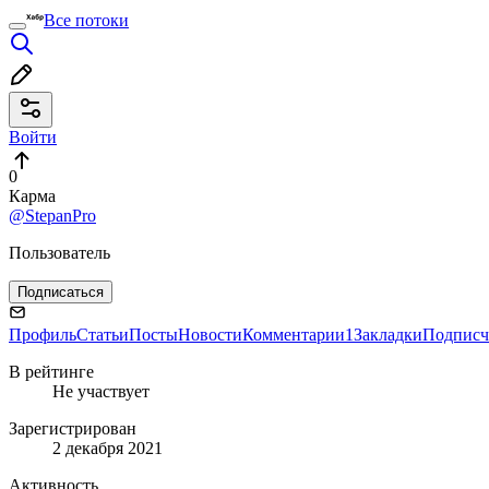
Все потоки
Войти
0
Карма
@StepanPro
Пользователь
Подписаться
Профиль
Статьи
Посты
Новости
Комментарии
1
Закладки
Подписч
В рейтинге
Не участвует
Зарегистрирован
2 декабря 2021
Активность