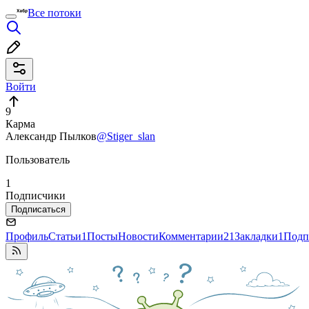
Все потоки
Войти
9
Карма
Александр Пылков
@Stiger_slan
Пользователь
1
Подписчики
Подписаться
Профиль
Статьи
1
Посты
Новости
Комментарии
21
Закладки
1
Подп