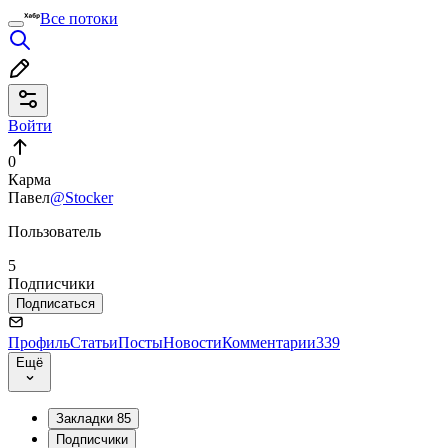
Все потоки
Войти
0
Карма
Павел
@Stocker
Пользователь
5
Подписчики
Подписаться
Профиль
Статьи
Посты
Новости
Комментарии
339
Ещё
Закладки
85
Подписчики