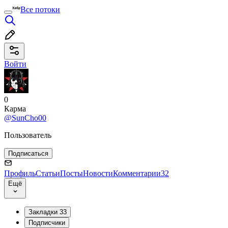
Все потоки
Войти
0
Карма
@SunCho00
Пользователь
Подписаться
Профиль
Статьи
Посты
Новости
Комментарии
32
Ещё
Закладки
33
Подписчики