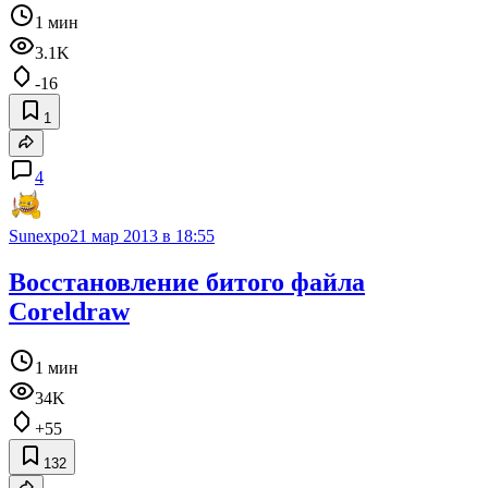
1 мин
3.1K
-16
1
4
Sunexpo
21 мар 2013 в 18:55
Восстановление битого файла
Coreldraw
1 мин
34K
+55
132