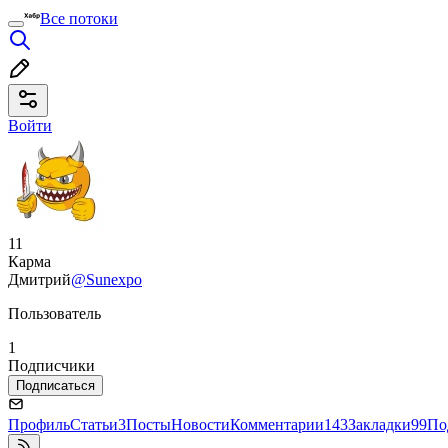
Все потоки
Войти
11
Карма
Дмитрий
@Sunexpo
Пользователь
1
Подписчики
Подписаться
Профиль
Статьи
3
Посты
Новости
Комментарии
143
Закладки
99
По