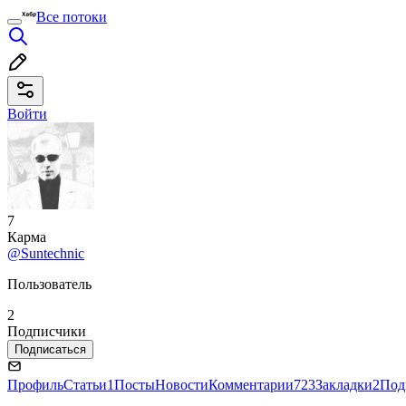
Все потоки
Войти
7
Карма
@Suntechnic
Пользователь
2
Подписчики
Подписаться
Профиль
Статьи
1
Посты
Новости
Комментарии
723
Закладки
2
Под