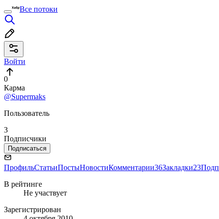
Все потоки
Войти
0
Карма
@Supermaks
Пользователь
3
Подписчики
Подписаться
Профиль
Статьи
Посты
Новости
Комментарии
36
Закладки
23
Подп
В рейтинге
Не участвует
Зарегистрирован
4 октября 2010