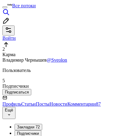
Все потоки
Войти
2
Карма
Владимир Чернышев
@Sveolon
Пользователь
5
Подписчики
Подписаться
Профиль
Статьи
Посты
Новости
Комментарии
87
Ещё
Закладки
72
Подписчики