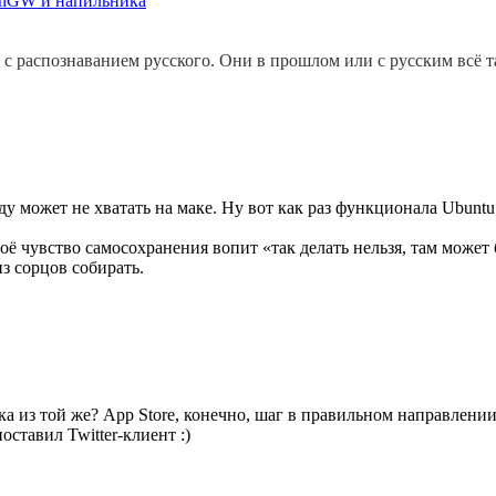
MinGW и напильника
 с распознаванием русского. Они в прошлом или с русским всё т
 может не хватать на маке. Ну вот как раз функционала Ubuntu So
моё чувство самосохранения вопит «так делать нельзя, там может
из сорцов собирать.
 из той же? App Store, конечно, шаг в правильном направлении,
ставил Twitter-клиент :)