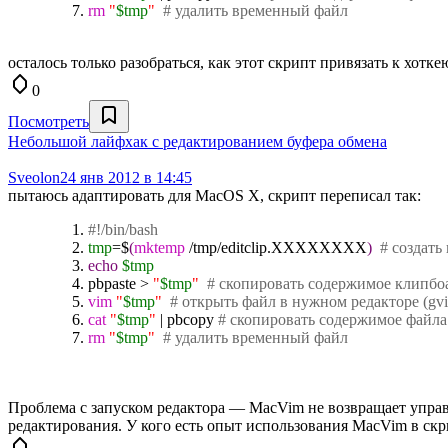
rm
"
$tmp
"
# удалить временный файл
осталось только разобраться, как этот скрипт привязать к хотке
0
Посмотреть
Небольшой лайфхак с редактированием буфера обмена
Sveolon
24 янв 2012 в 14:45
пытаюсь адаптировать для MacOS X, скрипт переписал так:
#!/bin/bash
tmp
=$
(
mktemp
/
tmp
/
editclip.XXXXXXXX
)
# создат
echo
$tmp
pbpaste
>
"
$tmp
"
# скопировать содержимое клипбо
vim
"
$tmp
"
# открыть файл в нужном редакторе (gvi
cat
"
$tmp
"
|
pbcopy
# скопировать содержимое файла
rm
"
$tmp
"
# удалить временный файл
Проблема с запуском редактора — MacVim не возвращает управл
редактирования. У кого есть опыт использования MacVim в скр