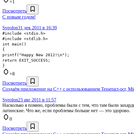
+1
Посмотреть
С новым годом!
Sveolon
31 дек 2011 в 16:39
#include <stdio.h>
#include <stdlib.h>
int main()
{
printf("Happy New 2012!\n");
return EXIT_SUCCESS;
}
+8
Посмотреть
Создаём приложение на С++ с использованием Tesseract-ocr, 
Sveolon
23 авг 2011 в 11:57
Насколько я помню, проблемы были с тем, что там были захардк
латинские. Что же, если проблемы больше нет — это здорово.
0
Посмотреть