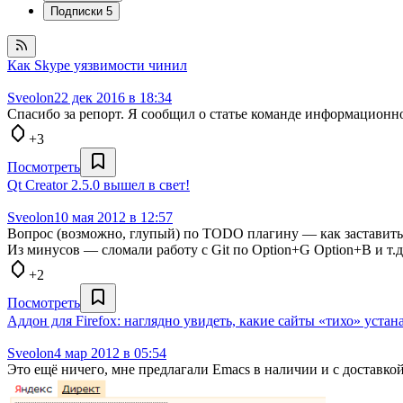
Подписки
5
Как Skype уязвимости чинил
Sveolon
22 дек 2016 в 18:34
Спасибо за репорт. Я сообщил о статье команде информационной
+3
Посмотреть
Qt Creator 2.5.0 вышел в свет!
Sveolon
10 мая 2012 в 12:57
Вопрос (возможно, глупый) по TODO плагину — как заставить ег
Из минусов — сломали работу с Git по Option+G Option+B и т.
+2
Посмотреть
Аддон для Firefox: наглядно увидеть, какие сайты «тихо» устан
Sveolon
4 мар 2012 в 05:54
Это ещё ничего, мне предлагали Emacs в наличии и с доставкой