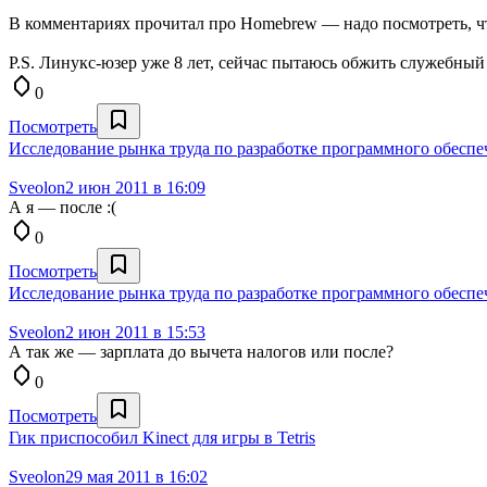
В комментариях прочитал про Homebrew — надо посмотреть, чт
P.S. Линукс-юзер уже 8 лет, сейчас пытаюсь обжить служебный
0
Посмотреть
Исследование рынка труда по разработке программного обеспе
Sveolon
2 июн 2011 в 16:09
А я — после :(
0
Посмотреть
Исследование рынка труда по разработке программного обеспе
Sveolon
2 июн 2011 в 15:53
А так же — зарплата до вычета налогов или после?
0
Посмотреть
Гик приспособил Kinect для игры в Tetris
Sveolon
29 мая 2011 в 16:02