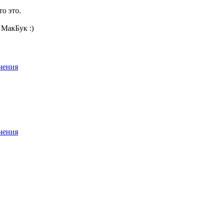
о это.
 МакБук :)
чения
чения