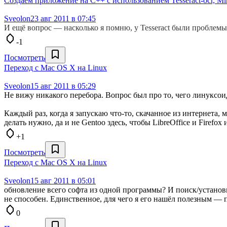
Создаём приложение на С++ с использованием Tesseract-ocr, 
Sveolon
23 авг 2011 в 07:45
И ещё вопрос — насколько я помню, у Tesseract были проблемы
-1
Посмотреть
Переход с Mac OS X на Linux
Sveolon
15 авг 2011 в 05:29
Не вижу никакого перебора. Вопрос был про то, чего линуксоиду
Каждый раз, когда я запускаю что-то, скачанное из интернета, 
делать нужно, да и не Gentoo здесь, чтобы LibreOffice и Firefox 
+1
Посмотреть
Переход с Mac OS X на Linux
Sveolon
15 авг 2011 в 05:01
обновление всего софта из одной программы? И поиск/установка
не способен. Единственное, для чего я его нашёл полезным — по
0