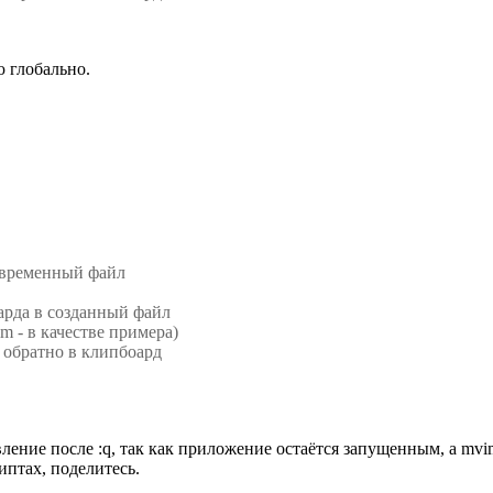
ю глобально.
ь временный файл
арда в созданный файл
m - в качестве примера)
 обратно в клипбоард
ение после :q, так как приложение остаётся запущенным, а mvi
иптах, поделитесь.