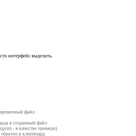
осто интерфейс выделить.
ь временный файл
арда в созданный файл
(gvim - в качестве примера)
 обратно в клипбоард