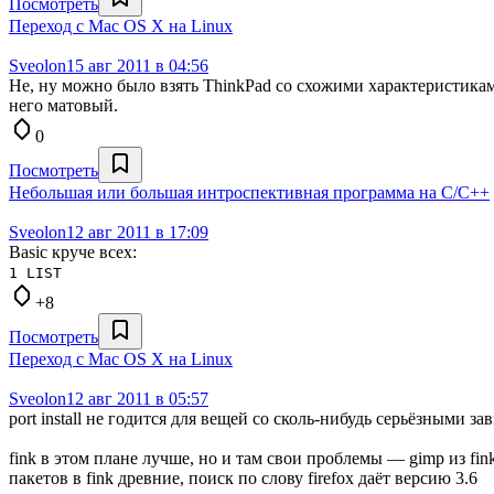
Посмотреть
Переход с Mac OS X на Linux
Sveolon
15 авг 2011 в 04:56
Не, ну можно было взять ThinkPad со схожими характеристикам
него матовый.
0
Посмотреть
Небольшая или большая интроспективная программа на C/C++
Sveolon
12 авг 2011 в 17:09
Basic круче всех:
1 LIST
+8
Посмотреть
Переход с Mac OS X на Linux
Sveolon
12 авг 2011 в 05:57
port install не годится для вещей со сколь-нибудь серьёзными за
fink в этом плане лучше, но и там свои проблемы — gimp из fi
пакетов в fink древние, поиск по слову firefox даёт версию 3.6