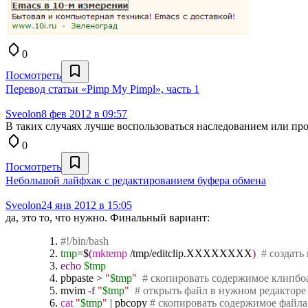
0
Посмотреть
Перевод статьи «Pimp My Pimpl», часть 1
Sveolon
8 фев 2012 в 09:57
В таких случаях лучше воспользоваться наследованием или пр
0
Посмотреть
Небольшой лайфхак с редактированием буфера обмена
Sveolon
24 янв 2012 в 15:05
да, это то, что нужно. Финальный вариант:
#!/bin/bash
tmp
=$
(
mktemp
/
tmp
/
editclip.XXXXXXXX
)
# создат
echo
$tmp
pbpaste
>
"
$tmp
"
# скопировать содержимое клипбо
mvim
-f
"
$tmp
"
# открыть файл в нужном редакторе 
cat
"
$tmp
"
|
pbcopy
# скопировать содержимое файла