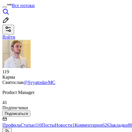
Все потоки
Войти
119
Карма
Святослав
@SvyatoslavMC
Product Manager
41
Подписчики
Подписаться
Профиль
Статьи
110
Посты
Новости
1
Комментарии
626
Закладки
8