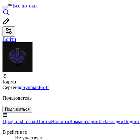
Все потоки
Войти
-5
Карма
Сергей
@SynmanProff
Пользователь
Подписаться
Профиль
Статьи
Посты
Новости
Комментарии
65
Закладки
Подпис
В рейтинге
Не участвует