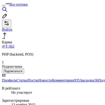
Все потоки
Войти
-4
Карма
@T-362
PHP (backend, POS)
1
Подписчики
Подписаться
Профиль
Статьи
Посты
Новости
Комментарии
935
Закладки
36
Под
В рейтинге
Не участвует
Зарегистрирован
13 ноября 2015