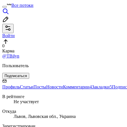
Все потоки
Войти
0
Карма
@TBilyn
Пользователь
Подписаться
Профиль
Статьи
Посты
Новости
Комментарии
4
Закладки
5
Подпис
В рейтинге
Не участвует
Откуда
Львов, Львовская обл., Украина
Зарегистрирован