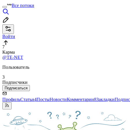
Все потоки
Войти
7
Карма
@TE-NET
Пользователь
3
Подписчики
Подписаться
Профиль
Статьи
4
Посты
Новости
Комментарии
8
Закладки
Подпис