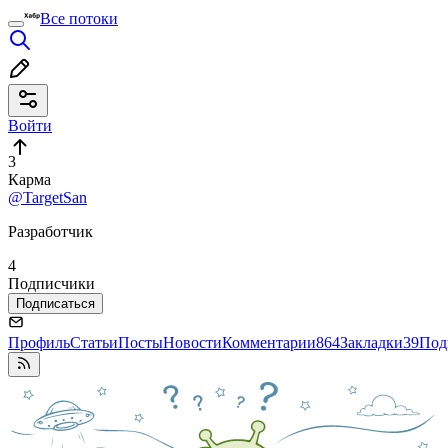
Все потоки
Войти
3
Карма
@TargetSan
Разработчик
4
Подписчики
Подписаться
Профиль
Статьи
Посты
Новости
Комментарии
864
Закладки
39
Под