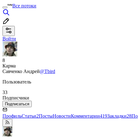
Все потоки
Войти
8
Карма
Савченко Андрей
@Tbird
Пользователь
33
Подписчики
Подписаться
Профиль
Статьи
2
Посты
Новости
Комментарии
419
Закладки
28
По