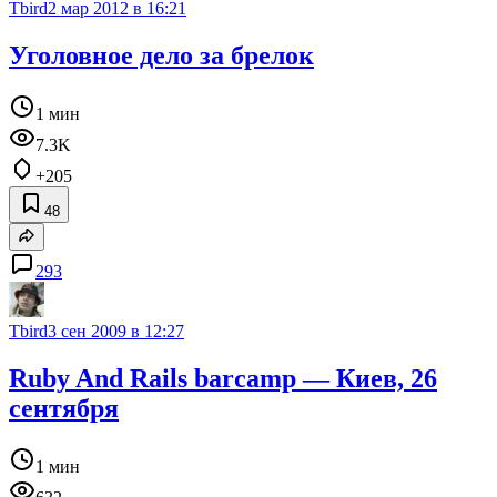
Tbird
2 мар 2012 в 16:21
Уголовное дело за брелок
1 мин
7.3K
+205
48
293
Tbird
3 сен 2009 в 12:27
Ruby And Rails barcamp — Киев, 26
сентября
1 мин