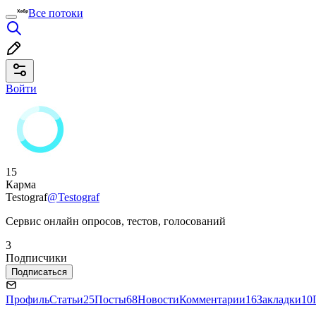
Все потоки
Войти
15
Карма
Testograf
@Testograf
Сервис онлайн опросов, тестов, голосований
3
Подписчики
Подписаться
Профиль
Статьи
25
Посты
68
Новости
Комментарии
16
Закладки
10