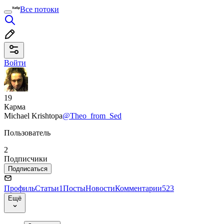
Все потоки
Войти
19
Карма
Michael Krishtopa
@Theo_from_Sed
Пользователь
2
Подписчики
Подписаться
Профиль
Статьи
1
Посты
Новости
Комментарии
523
Ещё