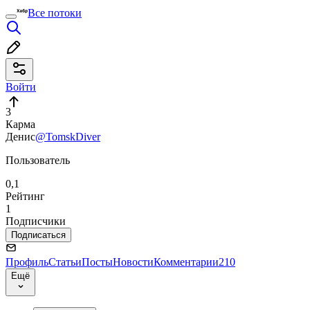
Все потоки
Войти
3
Карма
Денис
@TomskDiver
Пользователь
0,1
Рейтинг
1
Подписчики
Подписаться
Профиль
Статьи
Посты
Новости
Комментарии
210
Ещё