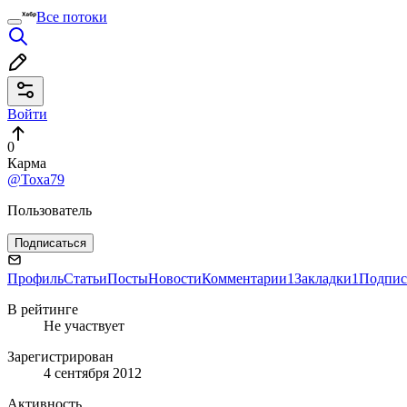
Все потоки
Войти
0
Карма
@Toxa79
Пользователь
Подписаться
Профиль
Статьи
Посты
Новости
Комментарии
1
Закладки
1
Подпис
В рейтинге
Не участвует
Зарегистрирован
4 сентября 2012
Активность