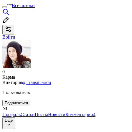
Все потоки
Войти
0
Карма
Виктория
@Transmission
Пользователь
Подписаться
Профиль
Статьи
Посты
Новости
Комментарии
4
Ещё