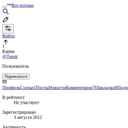
Все потоки
Войти
1
Карма
@Tsentr
Пользователь
Подписаться
Профиль
Статьи
1
Посты
Новости
Комментарии
76
Закладки
8
Подп
В рейтинге
Не участвует
Зарегистрирован
3 августа 2012
Активность