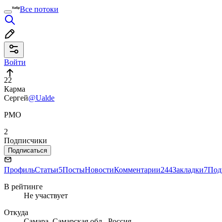
Все потоки
Войти
22
Карма
Сергей
@Ualde
PMO
2
Подписчики
Подписаться
Профиль
Статьи
5
Посты
Новости
Комментарии
244
Закладки
7
Под
В рейтинге
Не участвует
Откуда
Самара, Самарская обл., Россия