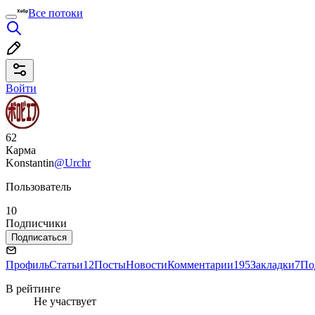
Все потоки
Войти
62
Карма
Konstantin
@Urchr
Пользователь
10
Подписчики
Подписаться
Профиль
Статьи
12
Посты
Новости
Комментарии
195
Закладки
7
По
В рейтинге
Не участвует