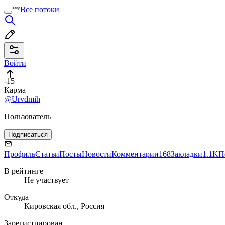
Все потоки
Войти
-15
Карма
@Urvdmih
Пользователь
Подписаться
Профиль
Статьи
Посты
Новости
Комментарии
168
Закладки
1.1K
П
В рейтинге
Не участвует
Откуда
Кировская обл., Россия
Зарегистрирован