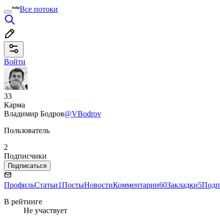
Все потоки
Войти
33
Карма
Владимир Бодров
@VBodrov
Пользователь
2
Подписчики
Подписаться
Профиль
Статьи
1
Посты
Новости
Комментарии
60
Закладки
5
Подп
В рейтинге
Не участвует